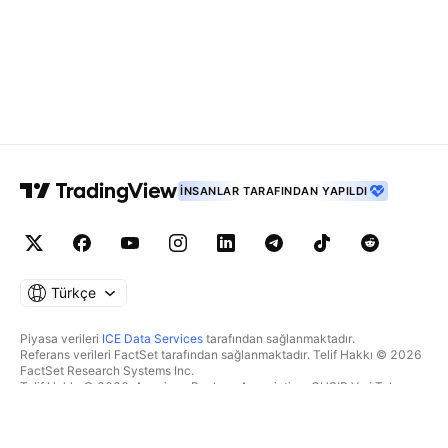
İNSANLAR TARAFINDAN YAPILDI
Türkçe
Piyasa verileri
ICE Data Services
tarafından sağlanmaktadır.
Referans verileri FactSet tarafından sağlanmaktadır. Telif Hakkı © 2026
FactSet Research Systems Inc.
Telif Hakkı © 2026, American Bankers Association. CUSIP Veri Tabanı
FactSet Research Systems Inc. tarafından sağlanmaktadır. Tüm hakları
saklıdır.
SEC dosyaları ve diğer belgeler
Quartr
tarafından sağlanmaktadır.