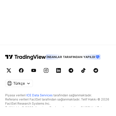
İNSANLAR TARAFINDAN YAPILDI
Türkçe
Piyasa verileri
ICE Data Services
tarafından sağlanmaktadır.
Referans verileri FactSet tarafından sağlanmaktadır. Telif Hakkı © 2026
FactSet Research Systems Inc.
Telif Hakkı © 2026, American Bankers Association. CUSIP Veri Tabanı
FactSet Research Systems Inc. tarafından sağlanmaktadır. Tüm hakları
saklıdır.