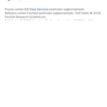
Piyasa verileri
ICE Data Services
tarafından sağlanmaktadır.
Referans verileri FactSet tarafından sağlanmaktadır. Telif Hakkı © 2026
FactSet Research Systems Inc.
Telif Hakkı © 2026, American Bankers Association. CUSIP Veri Tabanı
FactSet Research Systems Inc. tarafından sağlanmaktadır. Tüm hakları
saklıdır.
SEC dosyaları ve diğer belgeler
Quartr
tarafından sağlanmaktadır.
© 2026 TradingView, Inc.
BIR ÜRÜNDEN DAHA FAZLASI
ARAÇLAR & ABONELIKLER
Süpergrafikler
Özellikler
TAKIPÇI
Ücretlendirme
Piyasa verileri
Hisseler
Hediye planları
BYF
İŞLEM
Tahvil
Kripto paralar
Genel Bakış
CEX çiftleri
Aracı kurum
DEX çiftleri
Aracı kurum karşılaştırması
Pine
The Leap
ISI HARITALARI
ÖZEL TEKLIFLER
Hisseler
CME Grubu vadeli işlemleri