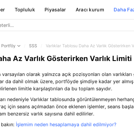
er
Topluluk
Piyasalar
Aracı kurum
Daha Fa
Portföy
/
SSS
/
Varlıklar Tablosu Daha Az Varlık Gösterirken 
aha Az Varlık Gösterirken Varlık Limiti
 varsayılan olarak yalnızca açık pozisyonları olan varlıkları
ar da dahil olmak üzere, portföyde şimdiye kadar yer almış 
lirlenen limitle karşılaştırılan da bu toplam sayıdır.
rı nedeniyle Varlıklar tablosunda görüntülenmeyen herhang
 araç için seans açılmadan önce eklenen işlemler, seans baş
 benzersiz varlık sayısına dahil edilirler.
 bakın:
İşlemim neden hesaplamaya dahil edilmiyor?