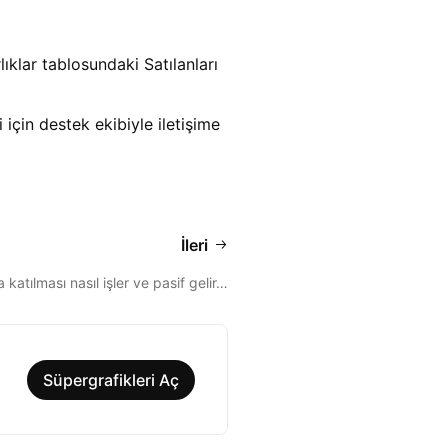
ıklar tablosundaki Satılanları
için destek ekibiyle iletişime
İleri
katılması nasıl işler ve pasif gelir…
Süpergrafikleri Aç