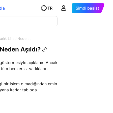
zla
TR
Şimdi başlat
Varlık Limiti Neden…
 Neden Aşıldı?
 göstermesiyle açıklanır. Ancak
tüm benzersiz varlıkların
i bir işlem olmadığından emin
layana kadar tabloda