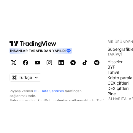
BIR ÜRÜNDEN
Süpergrafikl
İNSANLAR TARAFINDAN YAPILDI
TAKIPÇI
Hisseler
BYF
Tahvil
Türkçe
Kripto parala
CEX çiftleri
DEX çiftleri
Piyasa verileri
ICE Data Services
tarafından
Pine
sağlanmaktadır.
ISI HARITALAR
Referans verileri FactSet tarafından sağlanmaktadır. Telif
Hakkı © 2026 FactSet Research Systems Inc.
Hisseler
Telif Hakkı © 2026, American Bankers Association. CUSIP
BYF
Veri Tabanı FactSet Research Systems Inc. tarafından
Kripto parala
sağlanmaktadır. Tüm hakları saklıdır.
TAKVIMLER
SEC dosyaları ve diğer belgeler
Quartr
tarafından
sağlanmaktadır.
Ekonomik