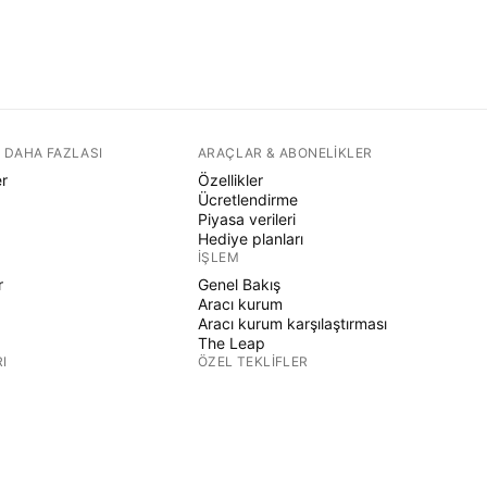
 DAHA FAZLASI
ARAÇLAR & ABONELIKLER
er
Özellikler
Ücretlendirme
Piyasa verileri
Hediye planları
İŞLEM
r
Genel Bakış
Aracı kurum
Aracı kurum karşılaştırması
The Leap
I
ÖZEL TEKLIFLER
CME Grubu vadeli işlemleri
Eurex vadeli işlemleri
r
ABD hisse paketi
ŞIRKET HAKKINDA
Biz kimiz