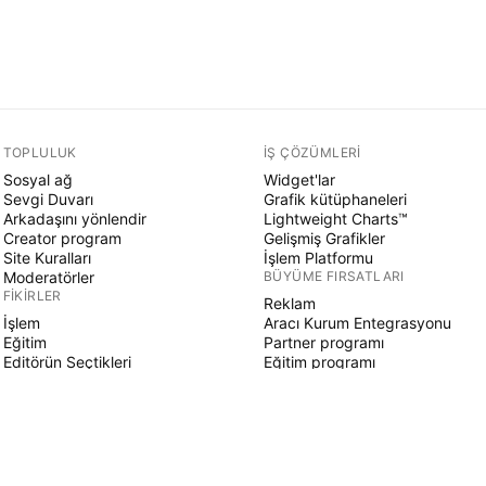
TOPLULUK
İŞ ÇÖZÜMLERI
Sosyal ağ
Widget'lar
Sevgi Duvarı
Grafik kütüphaneleri
Arkadaşını yönlendir
Lightweight Charts™
Creator program
Gelişmiş Grafikler
Site Kuralları
İşlem Platformu
Moderatörler
BÜYÜME FIRSATLARI
FIKIRLER
Reklam
İşlem
Aracı Kurum Entegrasyonu
Eğitim
Partner programı
Editörün Seçtikleri
Eğitim programı
PINE SCRIPT
Göstergeler & stratejiler
Sihirbazlar
Serbest çalışanlar
Ücretli Alanlar