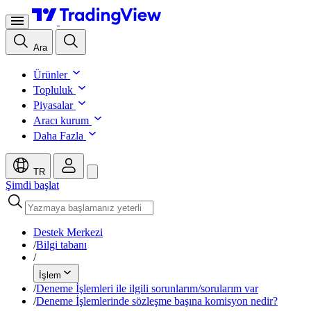
Ara
Ürünler
Topluluk
Piyasalar
Aracı kurum
Daha Fazla
TR
Şimdi başlat
Destek Merkezi
/
Bilgi tabanı
/
İşlem
/
Deneme İşlemleri ile ilgili sorunlarım/sorularım var
/
Deneme İşlemlerinde sözleşme başına komisyon nedir?