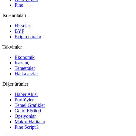
Pine
Isı Haritaları
Hisseler
BYF
Kripto paralar
Takvimler
Ekonomik
Kazanç
Temettüler
Halka arzlar
Diğer ürünler
Haber Akışı
Portföyler
Temel Grafikler
Getiri Eğrileri
Opsiyonlar
Makro Haritalar
Pine Script®