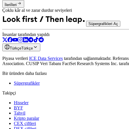
İleri
İleri
Çoklu kâr al ve zarar durdur seviyeleri
Süpergrafikleri Aç
İnsanlar tarafından yapıldı
Türkçe
Türkçe
Piyasa verileri
ICE Data Services
tarafından sağlanmaktadır.
Referans
Association. CUSIP Veri Tabanı FactSet Research Systems Inc. tarafı
Bir üründen daha fazlası
Süpergrafikler
Takipçi
Hisseler
BYF
Tahvil
Kripto paralar
CEX çiftleri
DEX çiftleri