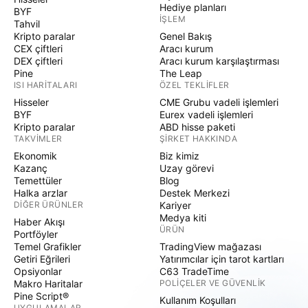
Hediye planları
BYF
İŞLEM
Tahvil
Kripto paralar
Genel Bakış
CEX çiftleri
Aracı kurum
DEX çiftleri
Aracı kurum karşılaştırması
Pine
The Leap
ISI HARITALARI
ÖZEL TEKLIFLER
Hisseler
CME Grubu vadeli işlemleri
BYF
Eurex vadeli işlemleri
Kripto paralar
ABD hisse paketi
TAKVIMLER
ŞIRKET HAKKINDA
Ekonomik
Biz kimiz
Kazanç
Uzay görevi
Temettüler
Blog
Halka arzlar
Destek Merkezi
DIĞER ÜRÜNLER
Kariyer
Medya kiti
Haber Akışı
ÜRÜN
Portföyler
Temel Grafikler
TradingView mağazası
Getiri Eğrileri
Yatırımcılar için tarot kartları
Opsiyonlar
C63 TradeTime
Makro Haritalar
POLIÇELER VE GÜVENLIK
Pine Script®
Kullanım Koşulları
UYGULAMALAR