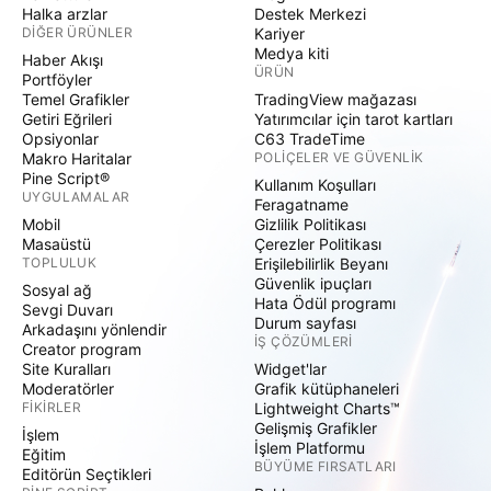
Halka arzlar
Destek Merkezi
DIĞER ÜRÜNLER
Kariyer
Medya kiti
Haber Akışı
ÜRÜN
Portföyler
Temel Grafikler
TradingView mağazası
Getiri Eğrileri
Yatırımcılar için tarot kartları
Opsiyonlar
C63 TradeTime
Makro Haritalar
POLIÇELER VE GÜVENLIK
Pine Script®
Kullanım Koşulları
UYGULAMALAR
Feragatname
Mobil
Gizlilik Politikası
Masaüstü
Çerezler Politikası
TOPLULUK
Erişilebilirlik Beyanı
Güvenlik ipuçları
Sosyal ağ
Hata Ödül programı
Sevgi Duvarı
Durum sayfası
Arkadaşını yönlendir
İŞ ÇÖZÜMLERI
Creator program
Site Kuralları
Widget'lar
Moderatörler
Grafik kütüphaneleri
FIKIRLER
Lightweight Charts™
Gelişmiş Grafikler
İşlem
İşlem Platformu
Eğitim
BÜYÜME FIRSATLARI
Editörün Seçtikleri