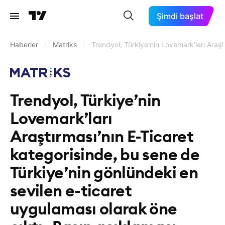
Şimdi başlat
Haberler
/
Matriks
/
Trendyol, Türkiye’nin Lovemark’ları Araşt
Trendyol, Türkiye’nin
Lovemark’ları
Araştırması’nın E-Ticaret
kategorisinde, bu sene de
Türkiye’nin gönlündeki en
sevilen e-ticaret
uygulaması olarak öne