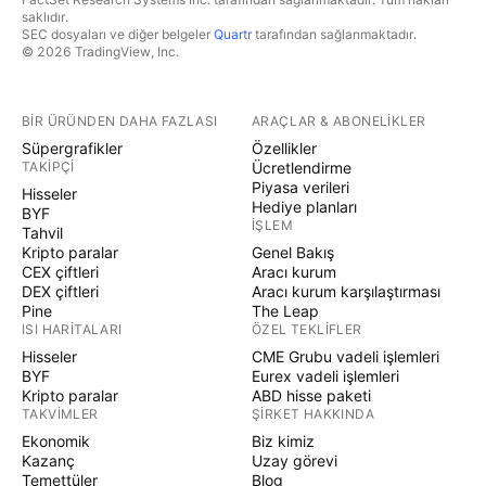
saklıdır.
SEC dosyaları ve diğer belgeler
Quartr
tarafından sağlanmaktadır.
© 2026 TradingView, Inc.
BIR ÜRÜNDEN DAHA FAZLASI
ARAÇLAR & ABONELIKLER
Süpergrafikler
Özellikler
TAKIPÇI
Ücretlendirme
Piyasa verileri
Hisseler
Hediye planları
BYF
İŞLEM
Tahvil
Kripto paralar
Genel Bakış
CEX çiftleri
Aracı kurum
DEX çiftleri
Aracı kurum karşılaştırması
Pine
The Leap
ISI HARITALARI
ÖZEL TEKLIFLER
Hisseler
CME Grubu vadeli işlemleri
BYF
Eurex vadeli işlemleri
Kripto paralar
ABD hisse paketi
TAKVIMLER
ŞIRKET HAKKINDA
Ekonomik
Biz kimiz
Kazanç
Uzay görevi
Temettüler
Blog