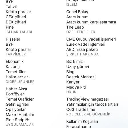
BYF
İŞLEM
Tahvil
Kripto paralar
Genel Bakış
CEX çiftleri
Aracı kurum
DEX çiftleri
Aracı kurum karşılaştırması
Pine
The Leap
ISI HARITALARI
ÖZEL TEKLIFLER
Hisseler
CME Grubu vadeli işlemleri
BYF
Eurex vadeli işlemleri
Kripto paralar
ABD hisse paketi
TAKVIMLER
ŞIRKET HAKKINDA
Ekonomik
Biz kimiz
Kazanç
Uzay görevi
Temettüler
Blog
Halka arzlar
Destek Merkezi
DIĞER ÜRÜNLER
Kariyer
Medya kiti
Haber Akışı
ÜRÜN
Portföyler
Temel Grafikler
TradingView mağazası
Getiri Eğrileri
Yatırımcılar için tarot kartları
Opsiyonlar
C63 TradeTime
Makro Haritalar
POLIÇELER VE GÜVENLIK
Pine Script®
Kullanım Koşulları
UYGULAMALAR
Feragatname