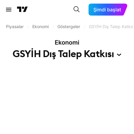
Şimdi başlat
Piyasalar
/
Ekonomi
/
Göstergeler
/
GSYİH Dış Talep Katkıs
Ekonomi
GSYİH Dış Talep
Katkısı