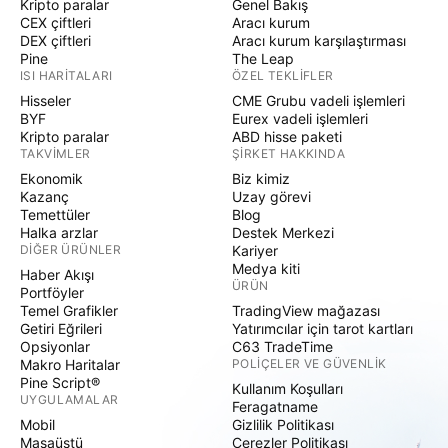
Kripto paralar
Genel Bakış
CEX çiftleri
Aracı kurum
DEX çiftleri
Aracı kurum karşılaştırması
Pine
The Leap
ISI HARITALARI
ÖZEL TEKLIFLER
Hisseler
CME Grubu vadeli işlemleri
BYF
Eurex vadeli işlemleri
Kripto paralar
ABD hisse paketi
TAKVIMLER
ŞIRKET HAKKINDA
Ekonomik
Biz kimiz
Kazanç
Uzay görevi
Temettüler
Blog
Halka arzlar
Destek Merkezi
DIĞER ÜRÜNLER
Kariyer
Medya kiti
Haber Akışı
ÜRÜN
Portföyler
Temel Grafikler
TradingView mağazası
Getiri Eğrileri
Yatırımcılar için tarot kartları
Opsiyonlar
C63 TradeTime
Makro Haritalar
POLIÇELER VE GÜVENLIK
Pine Script®
Kullanım Koşulları
UYGULAMALAR
Feragatname
Mobil
Gizlilik Politikası
Masaüstü
Çerezler Politikası