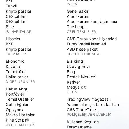
BYF
İŞLEM
Tahvil
Kripto paralar
Genel Bakış
CEX çiftleri
Aracı kurum
DEX çiftleri
Aracı kurum karşılaştırması
Pine
The Leap
ISI HARITALARI
ÖZEL TEKLIFLER
Hisseler
CME Grubu vadeli işlemleri
BYF
Eurex vadeli işlemleri
Kripto paralar
ABD hisse paketi
TAKVIMLER
ŞIRKET HAKKINDA
Ekonomik
Biz kimiz
Kazanç
Uzay görevi
Temettüler
Blog
Halka arzlar
Destek Merkezi
DIĞER ÜRÜNLER
Kariyer
Medya kiti
Haber Akışı
ÜRÜN
Portföyler
Temel Grafikler
TradingView mağazası
Getiri Eğrileri
Yatırımcılar için tarot kartları
Opsiyonlar
C63 TradeTime
Makro Haritalar
POLIÇELER VE GÜVENLIK
Pine Script®
Kullanım Koşulları
UYGULAMALAR
Feragatname