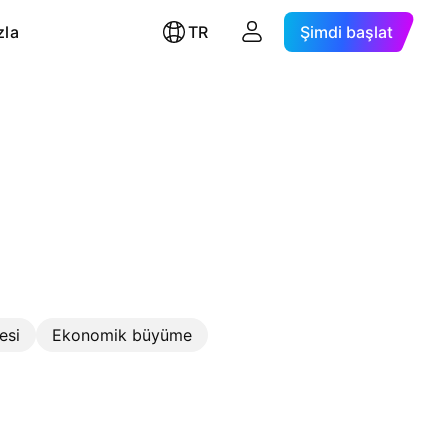
zla
TR
Şimdi başlat
esi
Ekonomik büyüme