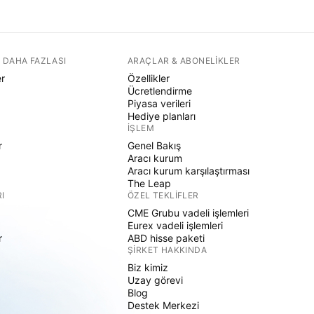
 DAHA FAZLASI
ARAÇLAR & ABONELIKLER
er
Özellikler
Ücretlendirme
Piyasa verileri
Hediye planları
İŞLEM
r
Genel Bakış
Aracı kurum
Aracı kurum karşılaştırması
The Leap
I
ÖZEL TEKLIFLER
CME Grubu vadeli işlemleri
Eurex vadeli işlemleri
r
ABD hisse paketi
ŞIRKET HAKKINDA
Biz kimiz
Uzay görevi
Blog
Destek Merkezi