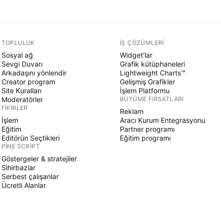
TOPLULUK
İŞ ÇÖZÜMLERI
Sosyal ağ
Widget'lar
Sevgi Duvarı
Grafik kütüphaneleri
Arkadaşını yönlendir
Lightweight Charts™
Creator program
Gelişmiş Grafikler
Site Kuralları
İşlem Platformu
Moderatörler
BÜYÜME FIRSATLARI
FIKIRLER
Reklam
İşlem
Aracı Kurum Entegrasyonu
Eğitim
Partner programı
Editörün Seçtikleri
Eğitim programı
PINE SCRIPT
Göstergeler & stratejiler
Sihirbazlar
Serbest çalışanlar
Ücretli Alanlar