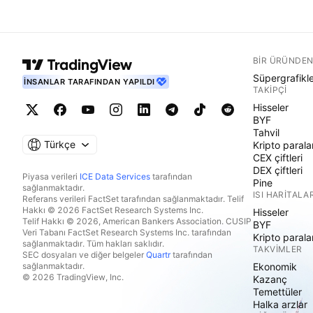
BIR ÜRÜNDEN
Süpergrafikl
İNSANLAR TARAFINDAN YAPILDI
TAKIPÇI
Hisseler
BYF
Tahvil
Türkçe
Kripto parala
CEX çiftleri
DEX çiftleri
Piyasa verileri
ICE Data Services
tarafından
Pine
sağlanmaktadır.
ISI HARITALAR
Referans verileri FactSet tarafından sağlanmaktadır. Telif
Hakkı © 2026 FactSet Research Systems Inc.
Hisseler
Telif Hakkı © 2026, American Bankers Association. CUSIP
BYF
Veri Tabanı FactSet Research Systems Inc. tarafından
Kripto parala
sağlanmaktadır. Tüm hakları saklıdır.
TAKVIMLER
SEC dosyaları ve diğer belgeler
Quartr
tarafından
sağlanmaktadır.
Ekonomik
© 2026 TradingView, Inc.
Kazanç
Temettüler
Halka arzlar