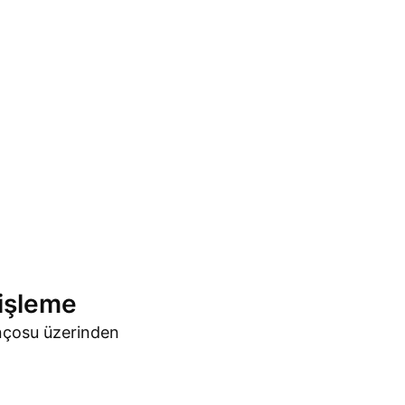
nişleme
ançosu üzerinden