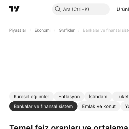
Ara
Ürünl
Piyasalar
/
Ekonomi
/
Grafikler
/
Bankalar ve finansal sis
Küresel eğilimler
Enflasyon
İstihdam
Tüket
Bankalar ve finansal sistem
Emlak ve konut
Y
Temel faiz oranları ve ortalam