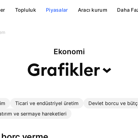
er
Topluluk
Piyasalar
Aracı kurum
Daha Fa
tem
Ekonomi
Grafikler
im
Ticari ve endüstriyel üretim
Devlet borcu ve bütç
atırım ve sermaye hareketleri
a borç verme