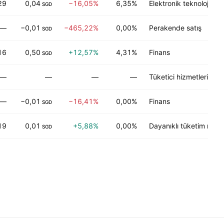
29
0,04
−16,05%
6,35%
Elektronik teknoloji
SGD
—
−0,01
−465,22%
0,00%
Perakende satış
SGD
16
0,50
+12,57%
4,31%
Finans
SGD
—
—
—
—
Tüketici hizmetleri
—
−0,01
−16,41%
0,00%
Finans
SGD
19
0,01
+5,88%
0,00%
Dayanıklı tüketim malla
SGD