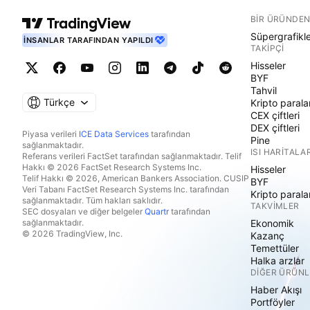
BIR ÜRÜNDEN
Süpergrafikl
İNSANLAR TARAFINDAN YAPILDI
TAKIPÇI
Hisseler
BYF
Tahvil
Türkçe
Kripto parala
CEX çiftleri
DEX çiftleri
Piyasa verileri
ICE Data Services
tarafından
Pine
sağlanmaktadır.
ISI HARITALAR
Referans verileri FactSet tarafından sağlanmaktadır. Telif
Hakkı © 2026 FactSet Research Systems Inc.
Hisseler
Telif Hakkı © 2026, American Bankers Association. CUSIP
BYF
Veri Tabanı FactSet Research Systems Inc. tarafından
Kripto parala
sağlanmaktadır. Tüm hakları saklıdır.
TAKVIMLER
SEC dosyaları ve diğer belgeler
Quartr
tarafından
sağlanmaktadır.
Ekonomik
© 2026 TradingView, Inc.
Kazanç
Temettüler
Halka arzlar
DIĞER ÜRÜNL
Haber Akışı
Portföyler