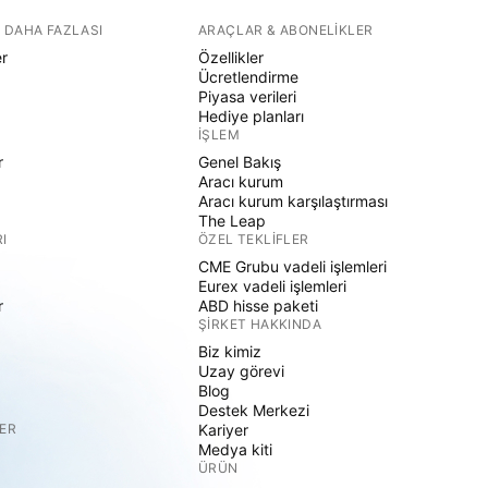
 DAHA FAZLASI
ARAÇLAR & ABONELIKLER
er
Özellikler
Ücretlendirme
Piyasa verileri
Hediye planları
İŞLEM
r
Genel Bakış
Aracı kurum
Aracı kurum karşılaştırması
The Leap
I
ÖZEL TEKLIFLER
CME Grubu vadeli işlemleri
Eurex vadeli işlemleri
r
ABD hisse paketi
ŞIRKET HAKKINDA
Biz kimiz
Uzay görevi
Blog
Destek Merkezi
ER
Kariyer
Medya kiti
ÜRÜN