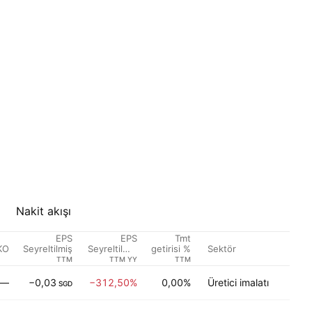
Nakit akışı
EPS
EPS
Tmt
KO
Sektör
Seyreltilmiş
Seyreltilmiş
getirisi %
Büyüme
TTM
TTM YY
TTM
—
−0,03
−312,50%
0,00%
Üretici imalatı
SGD