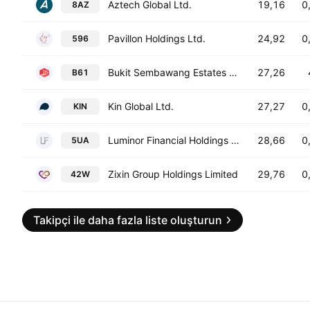
Aztech Global Ltd.
19,16
0
8AZ
Pavillon Holdings Ltd.
24,92
0
596
Bukit Sembawang Estates Limited
27,26
B61
Kin Global Ltd.
27,27
0
KIN
Luminor Financial Holdings Limited
28,66
0
5UA
Zixin Group Holdings Limited
29,76
0
42W
Takipçi ile daha fazla liste oluşturun