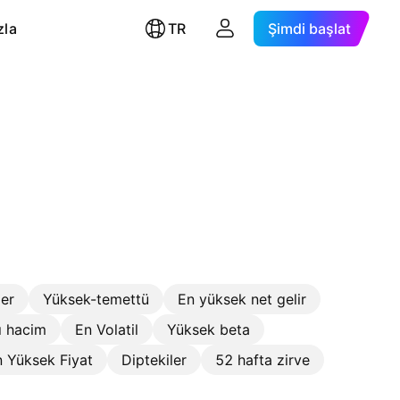
zla
TR
Şimdi başlat
ler
Yüksek-temettü
En yüksek net gelir
ı hacim
En Volatil
Yüksek beta
 Yüksek Fiyat
Diptekiler
52 hafta zirve