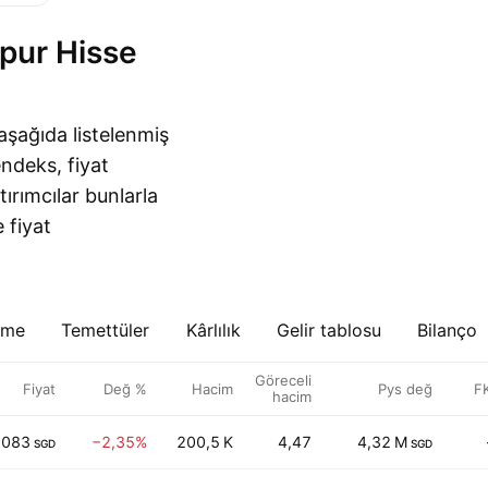
 aşağıda listelenmiş
endeks, fiyat
tırımcılar bunlarla
 fiyat
eme
Temettüler
Kârlılık
Gelir tablosu
Bilanço
Göreceli
Fiyat
Değ %
Hacim
Pys değ
F
hacim
,083
−2,35%
200,5 K
4,47
4,32 M
SGD
SGD