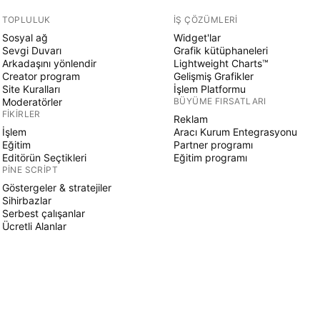
TOPLULUK
İŞ ÇÖZÜMLERI
Sosyal ağ
Widget'lar
Sevgi Duvarı
Grafik kütüphaneleri
Arkadaşını yönlendir
Lightweight Charts™
Creator program
Gelişmiş Grafikler
Site Kuralları
İşlem Platformu
Moderatörler
BÜYÜME FIRSATLARI
FIKIRLER
Reklam
İşlem
Aracı Kurum Entegrasyonu
Eğitim
Partner programı
Editörün Seçtikleri
Eğitim programı
PINE SCRIPT
Göstergeler & stratejiler
Sihirbazlar
Serbest çalışanlar
Ücretli Alanlar