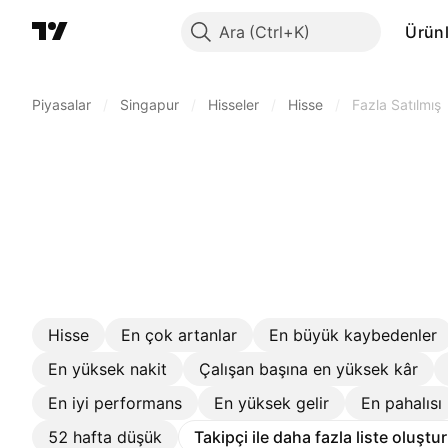
Ara
Ürünl
Piyasalar
/
Singapur
/
Hisseler
/
Hisse
/
Fazla Satılmış
Hisse
En çok artanlar
En büyük kaybedenler
En yüksek nakit
Çalışan başına en yüksek kâr
En iyi performans
En yüksek gelir
En pahalısı
52 hafta düşük
Takipçi ile daha fazla liste oluştu