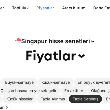
er
Topluluk
Piyasalar
Aracı kurum
Daha Fa
Singapur hisse
senetleri
Fiyatlar
Büyük-sermaye
Küçük-sermaye
En büyük işveren
Çalışan başına en yüksek gelir
En aktifler
Olağandış
Küçük hisseler
Fazla Alınmış
Fazla Satılmış
En
run