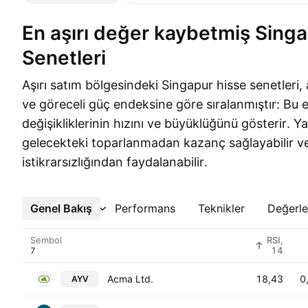
En aşırı değer kaybetmiş Singapur Hisse
Senetleri
Aşırı satım bölgesindeki Singapur hisse senetleri,
ve göreceli güç endeksine göre sıralanmıştır: Bu 
değişikliklerinin hızını ve büyüklüğünü gösterir. Ya
gelecekteki toparlanmadan kazanç sağlayabilir ve
istikrarsızlığından faydalanabilir.
Genel Bakış
Daha Fazla
Performans
Teknikler
Değerl
Sembol
RSI,
14
Acma Ltd.
18,43
0
AYV