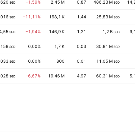
,620
−1,59%
2,45 M
0,87
486,23 M
14,
SGD
SGD
,016
−11,11%
168,1 K
1,44
25,83 M
SGD
SGD
4,55
−1,94%
146,9 K
1,21
1,2 B
9,
SGD
SGD
,158
0,00%
1,7 K
0,03
30,81 M
SGD
SGD
,033
0,00%
800
0,01
11,05 M
SGD
SGD
,028
−6,67%
19,46 M
4,97
60,31 M
5,
SGD
SGD