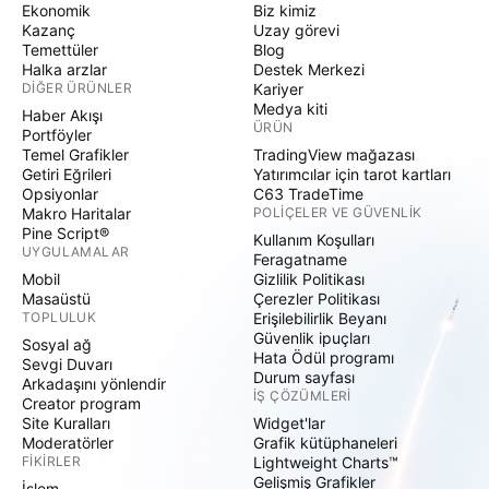
Ekonomik
Biz kimiz
Kazanç
Uzay görevi
Temettüler
Blog
Halka arzlar
Destek Merkezi
DIĞER ÜRÜNLER
Kariyer
Medya kiti
Haber Akışı
ÜRÜN
Portföyler
Temel Grafikler
TradingView mağazası
Getiri Eğrileri
Yatırımcılar için tarot kartları
Opsiyonlar
C63 TradeTime
Makro Haritalar
POLIÇELER VE GÜVENLIK
Pine Script®
Kullanım Koşulları
UYGULAMALAR
Feragatname
Mobil
Gizlilik Politikası
Masaüstü
Çerezler Politikası
TOPLULUK
Erişilebilirlik Beyanı
Güvenlik ipuçları
Sosyal ağ
Hata Ödül programı
Sevgi Duvarı
Durum sayfası
Arkadaşını yönlendir
İŞ ÇÖZÜMLERI
Creator program
Site Kuralları
Widget'lar
Moderatörler
Grafik kütüphaneleri
FIKIRLER
Lightweight Charts™
Gelişmiş Grafikler
İşlem