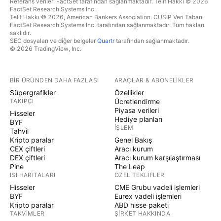
Referans verileri FactSet tarafından sağlanmaktadır. Telif Hakkı © 2026
FactSet Research Systems Inc.
Telif Hakkı © 2026, American Bankers Association. CUSIP Veri Tabanı
FactSet Research Systems Inc. tarafından sağlanmaktadır. Tüm hakları
saklıdır.
SEC dosyaları ve diğer belgeler
Quartr
tarafından sağlanmaktadır.
© 2026 TradingView, Inc.
BIR ÜRÜNDEN DAHA FAZLASI
ARAÇLAR & ABONELIKLER
Süpergrafikler
Özellikler
TAKIPÇI
Ücretlendirme
Piyasa verileri
Hisseler
Hediye planları
BYF
İŞLEM
Tahvil
Kripto paralar
Genel Bakış
CEX çiftleri
Aracı kurum
DEX çiftleri
Aracı kurum karşılaştırması
Pine
The Leap
ISI HARITALARI
ÖZEL TEKLIFLER
Hisseler
CME Grubu vadeli işlemleri
BYF
Eurex vadeli işlemleri
Kripto paralar
ABD hisse paketi
TAKVIMLER
ŞIRKET HAKKINDA