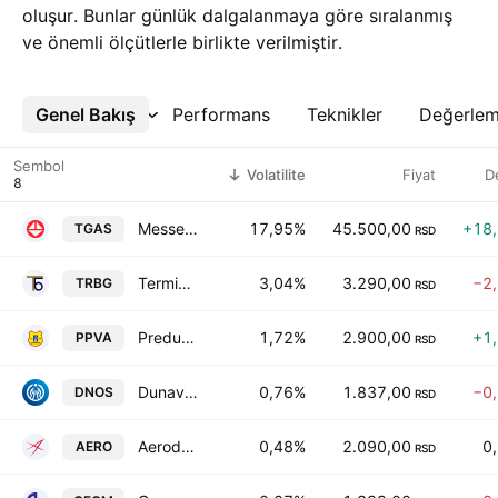
oluşur. Bunlar günlük dalgalanmaya göre sıralanmış
ve önemli ölçütlerle birlikte verilmiştir.
Genel Bakış
Daha Fazla
Performans
Teknikler
Değerle
Sembol
Volatilite
Fiyat
D
Messer Tehnogas AD
17,95%
45.500,00
+18
TGAS
RSD
Termika-Beograd a.d.
3,04%
3.290,00
−2
TRBG
RSD
Preduzece za puteve Valjevo AD
1,72%
2.900,00
+1
PPVA
RSD
Dunav Osiguranje AD
0,76%
1.837,00
−0
DNOS
RSD
Aerodrom Nikola Tesla AD
0,48%
2.090,00
0
AERO
RSD