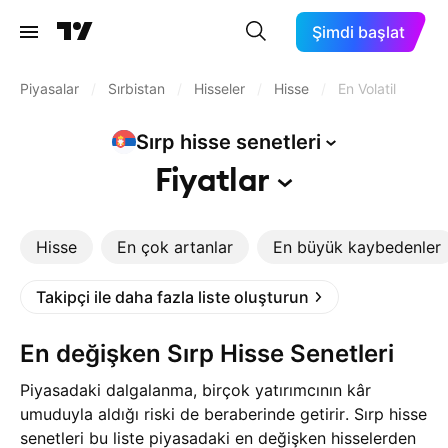
Şimdi başlat
Piyasalar
/
Sırbistan
/
Hisseler
/
Hisse
/
En Volatil
Sırp hisse
senetleri
Fiyatlar
Hisse
En çok artanlar
En büyük kaybedenler
Takipçi ile daha fazla liste oluşturun
En değişken Sırp Hisse Senetleri
Piyasadaki dalgalanma, birçok yatırımcının kâr
umuduyla aldığı riski de beraberinde getirir. Sırp hisse
senetleri bu liste piyasadaki en değişken hisselerden