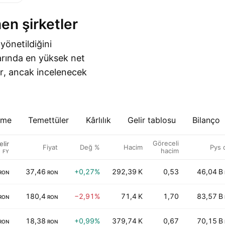
en şirketler
 yönetildiğini
arında en yüksek net
ır, ancak incelenecek
eme
Temettüler
Kârlılık
Gelir tablosu
Bilanço
Göreceli
elir
Fiyat
Değ %
Hacim
Pys 
hacim
FY
37,46
+0,27%
292,39 K
0,53
46,04 B
RON
RON
180,4
−2,91%
71,4 K
1,70
83,57 B
RON
RON
18,38
+0,99%
379,74 K
0,67
70,15 B
RON
RON