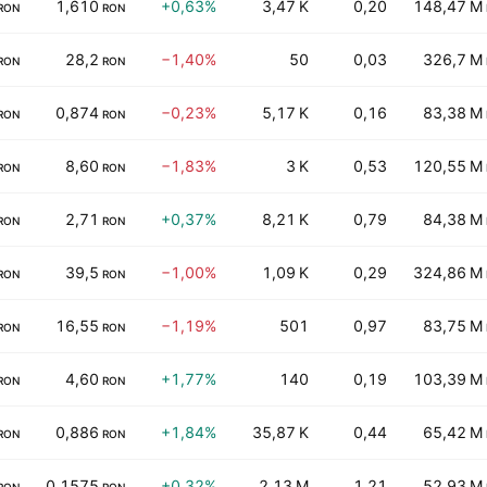
1,610
+0,63%
3,47 K
0,20
148,47 M
RON
RON
28,2
−1,40%
50
0,03
326,7 M
RON
RON
0,874
−0,23%
5,17 K
0,16
83,38 M
RON
RON
8,60
−1,83%
3 K
0,53
120,55 M
RON
RON
2,71
+0,37%
8,21 K
0,79
84,38 M
RON
RON
39,5
−1,00%
1,09 K
0,29
324,86 M
RON
RON
16,55
−1,19%
501
0,97
83,75 M
RON
RON
4,60
+1,77%
140
0,19
103,39 M
RON
RON
0,886
+1,84%
35,87 K
0,44
65,42 M
RON
RON
0,1575
+0,32%
2,13 M
1,21
52,93 M