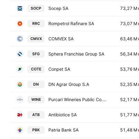
Socep SA
73,27 M
SOCP
Rompetrol Rafinare SA
73,07 M
RRC
COMVEX SA
63,46 M
CMVX
Sphera Franchise Group SA
56,34 M
SFG
Conpet SA
53,76 M
COTE
DN Agrar Group S.A
52,35 M
DN
Purcari Wineries Public Co., Ltd.
52,17 M
WINE
Antibiotice SA
51,77 M
ATB
Patria Bank SA
51,48 M
PBK