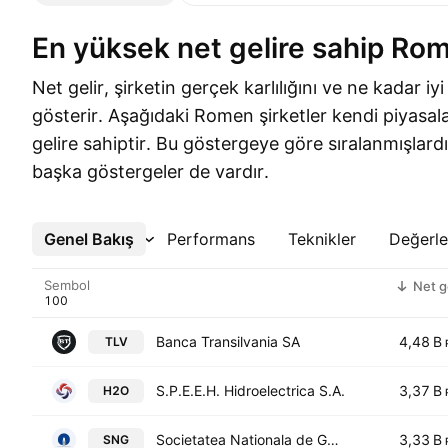
En yüksek net gelire sahip Rom
Net gelir, şirketin gerçek karlılığını ve ne kadar iyi
gösterir. Aşağıdaki Romen şirketler kendi piyasal
gelire sahiptir. Bu göstergeye göre sıralanmışlard
başka göstergeler de vardır.
Genel Bakış
Daha Fazla
Performans
Teknikler
Değerl
Sembol
Net g
Banca Transilvania SA
4,48 B
TLV
S.P.E.E.H. Hidroelectrica S.A.
3,37 B
H2O
Societatea Nationala de Gaze Naturale Romgaz S.A.
3,33 B
SNG