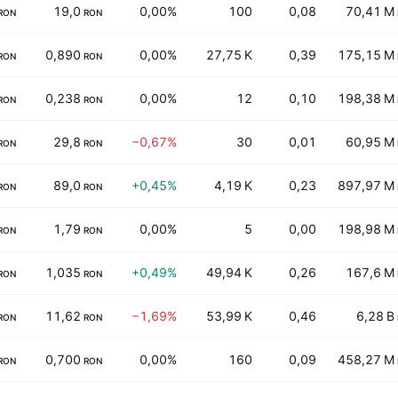
19,0
0,00%
100
0,08
70,41 M
RON
RON
0,890
0,00%
27,75 K
0,39
175,15 M
RON
RON
0,238
0,00%
12
0,10
198,38 M
RON
RON
29,8
−0,67%
30
0,01
60,95 M
RON
RON
89,0
+0,45%
4,19 K
0,23
897,97 M
RON
RON
1,79
0,00%
5
0,00
198,98 M
RON
RON
1,035
+0,49%
49,94 K
0,26
167,6 M
RON
RON
11,62
−1,69%
53,99 K
0,46
6,28 B
RON
RON
0,700
0,00%
160
0,09
458,27 M
RON
RON