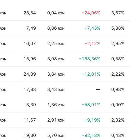
28,54
0,04
−24,06%
3,67%
Ener
RON
RON
7,49
8,86
+7,43%
5,88%
Elek
RON
RON
16,07
2,25
−2,12%
2,95%
Fin
RON
RON
15,96
3,08
+168,36%
0,58%
Elek
RON
RON
24,89
3,84
+12,01%
2,22%
Elek
RON
RON
17,88
3,43
—
0,98%
Elek
RON
RON
3,39
1,36
+58,91%
0,00%
Çeşi
RON
RON
11,67
2,91
+9,19%
2,32%
Fin
RON
RON
19,30
5,70
+92,13%
0,43%
Elek
RON
RON