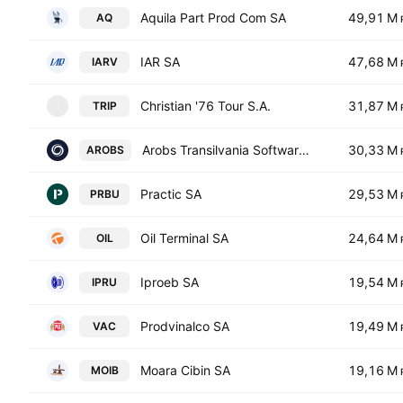
Aquila Part Prod Com SA
49,91 M
AQ
IAR SA
47,68 M
IARV
Christian '76 Tour S.A.
31,87 M
TRIP
T
Arobs Transilvania Software S.A.
30,33 M
AROBS
Practic SA
29,53 M
PRBU
Oil Terminal SA
24,64 M
OIL
Iproeb SA
19,54 M
IPRU
Prodvinalco SA
19,49 M
VAC
Moara Cibin SA
19,16 M
MOIB