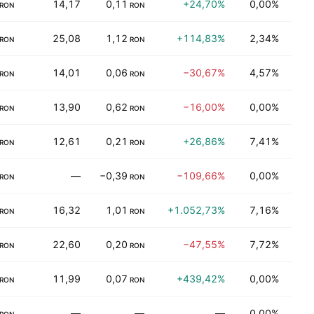
14,17
0,11
+24,70%
0,00%
Per
RON
RON
25,08
1,12
+114,83%
2,34%
Üret
RON
RON
14,01
0,06
−30,67%
4,57%
Dağı
RON
RON
13,90
0,62
−16,00%
0,00%
Tekn
RON
RON
12,61
0,21
+26,86%
7,41%
Ener
RON
RON
—
−0,39
−109,66%
0,00%
Endü
RON
RON
16,32
1,01
+1.052,73%
7,16%
Fin
RON
RON
22,60
0,20
−47,55%
7,72%
Elek
RON
RON
11,99
0,07
+439,42%
0,00%
Dağı
RON
RON
—
—
—
0,00%
Fin