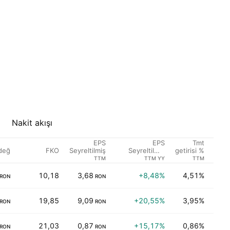
Nakit akışı
EPS
EPS
Tmt
değ
FKO
Sek
Seyreltilmiş
Seyreltilmiş
getirisi %
Büyüme
TTM
TTM YY
TTM
10,18
3,68
+8,48%
4,51%
Fin
RON
RON
19,85
9,09
+20,55%
3,95%
Elek
RON
RON
21,03
0,87
+15,17%
0,86%
Ener
RON
RON