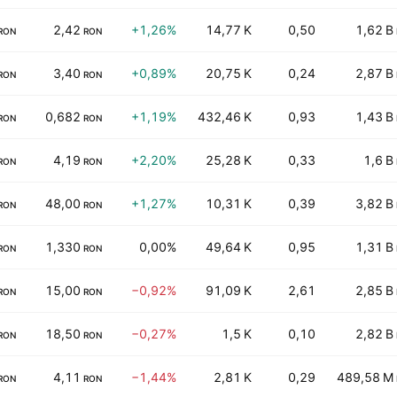
2,42
+1,26%
14,77 K
0,50
1,62 B
RON
RON
3,40
+0,89%
20,75 K
0,24
2,87 B
RON
RON
0,682
+1,19%
432,46 K
0,93
1,43 B
RON
RON
4,19
+2,20%
25,28 K
0,33
1,6 B
RON
RON
48,00
+1,27%
10,31 K
0,39
3,82 B
RON
RON
1,330
0,00%
49,64 K
0,95
1,31 B
RON
RON
15,00
−0,92%
91,09 K
2,61
2,85 B
RON
RON
18,50
−0,27%
1,5 K
0,10
2,82 B
RON
RON
4,11
−1,44%
2,81 K
0,29
489,58 M
RON
RON