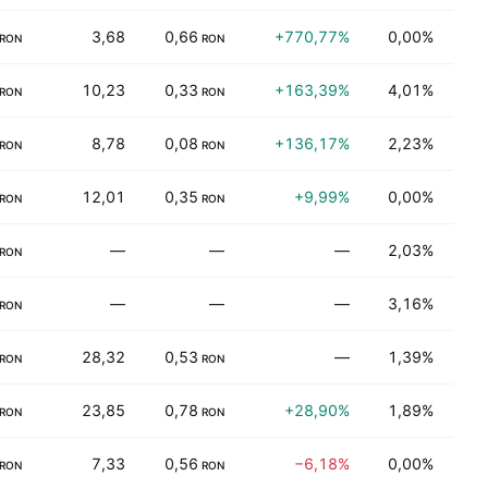
3,68
0,66
+770,77%
0,00%
Çeşi
RON
RON
10,23
0,33
+163,39%
4,01%
Fin
RON
RON
8,78
0,08
+136,17%
2,23%
Çeşi
RON
RON
12,01
0,35
+9,99%
0,00%
Çeşi
RON
RON
—
—
—
2,03%
Daya
RON
—
—
—
3,16%
Sağl
RON
28,32
0,53
—
1,39%
Üret
RON
RON
23,85
0,78
+28,90%
1,89%
Elek
RON
RON
7,33
0,56
−6,18%
0,00%
Fin
RON
RON