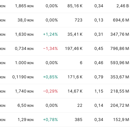
1,865
0,00%
85,16 K
0,34
2,46 B
RON
RON
38,0
0,00%
723
0,13
694,6 M
RON
RON
1,630
+1,24%
35,41 K
0,31
347,76 M
RON
RON
0,734
−1,34%
197,46 K
0,45
796,86 M
RON
RON
1.000
0,00%
6
0,46
593,96 M
RON
RON
0,1190
+0,85%
171,6 K
0,79
353,67 M
RON
RON
1,740
−0,29%
14,67 K
1,15
218,55 M
RON
RON
6,50
0,00%
22
0,14
204,72 M
RON
RON
1,29
+0,78%
385
0,34
152,9 M
RON
RON