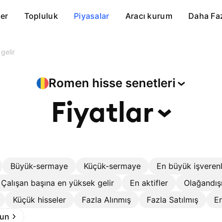
er
Topluluk
Piyasalar
Aracı kurum
Daha Fa
gelir
Romen hisse
senetleri
Fiyatlar
Büyük-sermaye
Küçük-sermaye
En büyük işveren
Çalışan başına en yüksek gelir
En aktifler
Olağandış
Küçük hisseler
Fazla Alınmış
Fazla Satılmış
En
run