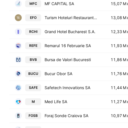
MF CAPITAL SA
15,07 M
MFC
Turism Hoteluri Restaurante Marea Neagra SA
13,08 M
EFO
Grand Hotel Bucharest S.A.
12,33 M
RCHI
Remarul 16 Februarie SA
11,93 M
REFE
Bursa de Valori Bucuresti
11,86 M
BVB
Bucur Obor SA
11,76 M
BUCU
Safetech Innovations SA
11,44 M
SAFE
Med Life SA
11,27 M
M
Foraj Sonde Craiova SA
10,97 M
FOSB