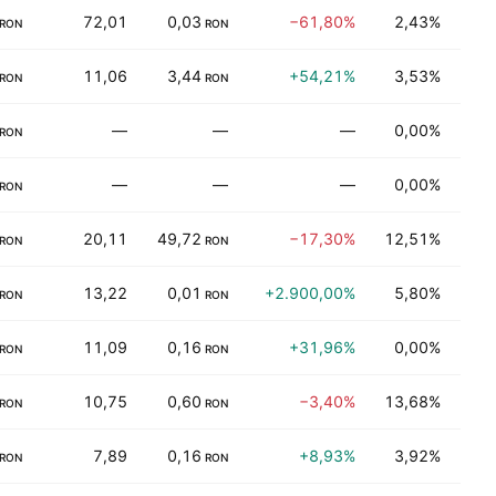
72,01
0,03
−61,80%
2,43%
Dağı
RON
RON
11,06
3,44
+54,21%
3,53%
Elek
RON
RON
—
—
—
0,00%
Tüke
RON
—
—
—
0,00%
Tekn
RON
20,11
49,72
−17,30%
12,51%
Fin
RON
RON
13,22
0,01
+2.900,00%
5,80%
Endü
RON
RON
11,09
0,16
+31,96%
0,00%
Üret
RON
RON
10,75
0,60
−3,40%
13,68%
Daya
RON
RON
7,89
0,16
+8,93%
3,92%
İşle
RON
RON