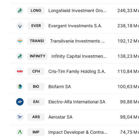
Longshield Investment Group SA
246,33 M
LONG
Evergent Investments S.A.
238,18 M
EVER
Transilvania Investments Alliance S.A.
192,12 M
TRANSI
Infinity Capital Investments S.A.
138,23 M
INFINITY
Cris-Tim Family Holding S.A.
110,84 M
CFH
Biofarm SA
100,63 M
BIO
Electro-Alfa International SA
99,86 M
EAI
Aerostar SA
98,04 M
ARS
Impact Developer & Contractor SA
74,75 M
IMP