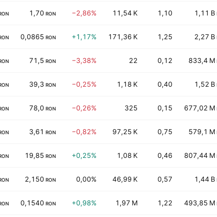
1,70
−2,86%
11,54 K
1,10
1,11 B
RON
RON
0,0865
+1,17%
171,36 K
1,25
2,27 B
RON
RON
71,5
−3,38%
22
0,12
833,4 M
RON
RON
39,3
−0,25%
1,18 K
0,40
1,52 B
RON
RON
78,0
−0,26%
325
0,15
677,02 M
RON
RON
3,61
−0,82%
97,25 K
0,75
579,1 M
RON
RON
19,85
+0,25%
1,08 K
0,46
807,44 M
RON
RON
2,150
0,00%
46,99 K
0,57
1,44 B
RON
RON
0,1540
+0,98%
1,97 M
1,22
493,85 M
RON
RON