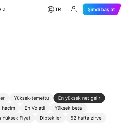
zla
TR
Şimdi başlat
ler
Yüksek-temettü
En yüksek net gelir
ı hacim
En Volatil
Yüksek beta
 Yüksek Fiyat
Diptekiler
52 hafta zirve