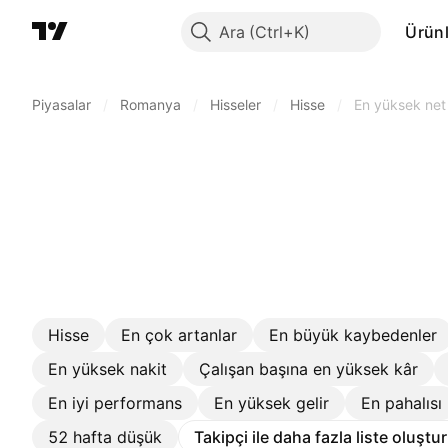
Ara
Ürünl
Piyasalar
/
Romanya
/
Hisseler
/
Hisse
/
En yüksek net 
Hisse
En çok artanlar
En büyük kaybedenler
En yüksek nakit
Çalışan başına en yüksek kâr
En iyi performans
En yüksek gelir
En pahalısı
52 hafta düşük
Takipçi ile daha fazla liste oluştu