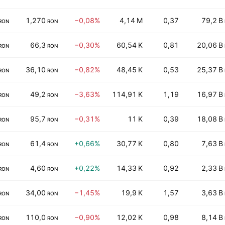
1,270
−0,08%
4,14 M
0,37
79,2 B
RON
RON
66,3
−0,30%
60,54 K
0,81
20,06 B
RON
RON
36,10
−0,82%
48,45 K
0,53
25,37 B
RON
RON
49,2
−3,63%
114,91 K
1,19
16,97 B
RON
RON
95,7
−0,31%
11 K
0,39
18,08 B
RON
RON
61,4
+0,66%
30,77 K
0,80
7,63 B
RON
RON
4,60
+0,22%
14,33 K
0,92
2,33 B
RON
RON
34,00
−1,45%
19,9 K
1,57
3,63 B
RON
RON
110,0
−0,90%
12,02 K
0,98
8,14 B
RON
RON