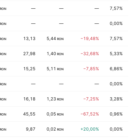
—
—
—
7,57%
Taşı
RON
—
—
—
0,00%
Ener
RON
13,13
5,44
−19,48%
7,57%
Taşı
RON
RON
27,98
1,40
−32,68%
5,33%
Tüke
RON
RON
15,25
5,11
−7,85%
6,86%
Endü
RON
RON
—
—
—
0,00%
Daya
RON
16,18
1,23
−7,25%
3,28%
Daya
RON
RON
45,55
0,05
−67,52%
0,96%
Sağl
RON
RON
9,87
0,02
+20,00%
0,00%
Fin
RON
RON