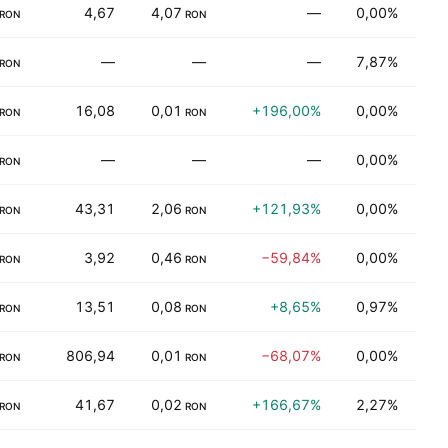
4,67
4,07
—
0,00%
Fin
RON
RON
—
—
—
7,87%
Tüke
RON
16,08
0,01
+196,00%
0,00%
Tüke
RON
RON
—
—
—
0,00%
Taşı
RON
43,31
2,06
+121,93%
0,00%
Fin
RON
RON
3,92
0,46
−59,84%
0,00%
Fin
RON
RON
13,51
0,08
+8,65%
0,97%
Tekn
RON
RON
806,94
0,01
−68,07%
0,00%
Sağl
RON
RON
41,67
0,02
+166,67%
2,27%
Endü
RON
RON