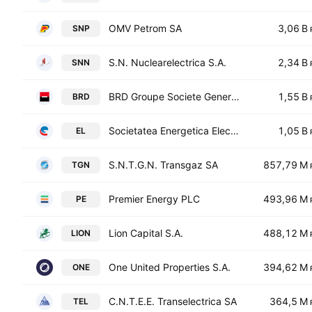
OMV Petrom SA
3,06 B
SNP
S.N. Nuclearelectrica S.A.
2,34 B
SNN
BRD Groupe Societe Generale SA (Romania)
1,55 B
BRD
Societatea Energetica Electrica S.A.
1,05 B
EL
S.N.T.G.N. Transgaz SA
857,79 M
TGN
Premier Energy PLC
493,96 M
PE
Lion Capital S.A.
488,12 M
LION
One United Properties S.A.
394,62 M
ONE
C.N.T.E.E. Transelectrica SA
364,5 M
TEL