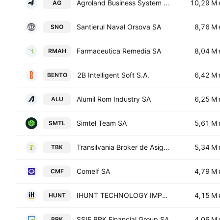
Agroland Business System SA
10,29 M
AG
Santierul Naval Orsova SA
8,76 M
SNO
Farmaceutica Remedia SA
8,04 M
RMAH
2B Intelligent Soft S.A.
6,42 M
BENTO
Alumil Rom Industry SA
6,25 M
ALU
Simtel Team SA
5,61 M
SMTL
Transilvania Broker de Asigurare SA
5,34 M
TBK
Comelf SA
4,79 M
CMF
IHUNT TECHNOLOGY IMPORT-EXPORT S.A.
4,15 M
HUNT
SSIF BRK Financial Group SA
4,06 M
BRK