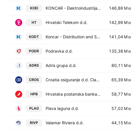
KONCAR - Elektroindustrija d.d.
146,86 M
KOEI
E
Hrvatski Telekom d.d.
142,96 M
HT
E
Koncar - Distribution and Special Transformers, Inc.
141,04 M
KODT
E
Podravka d.d.
135,38 M
PODR
E
Adris grupa d.d.
80,11 M
ADRS
E
Croatia osiguranje d.d. Class A
65,39 M
CROS
E
Hrvatska postanska banka d.d.
58,77 M
HPB
E
Plava laguna d.d.
57,02 M
PLAG
E
Valamar Riviera d.d.
44,15 M
RIVP
E