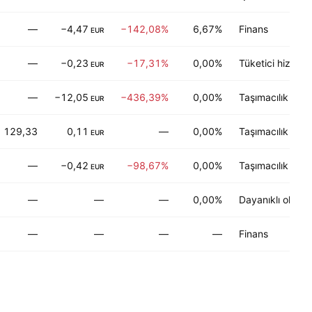
—
−4,47
−142,08%
6,67%
Finans
EUR
—
−0,23
−17,31%
0,00%
Tüketici hizmetl
EUR
—
−12,05
−436,39%
0,00%
Taşımacılık
EUR
129,33
0,11
—
0,00%
Taşımacılık
EUR
—
−0,42
−98,67%
0,00%
Taşımacılık
EUR
—
—
—
0,00%
Dayanıklı olmaya
—
—
—
—
Finans