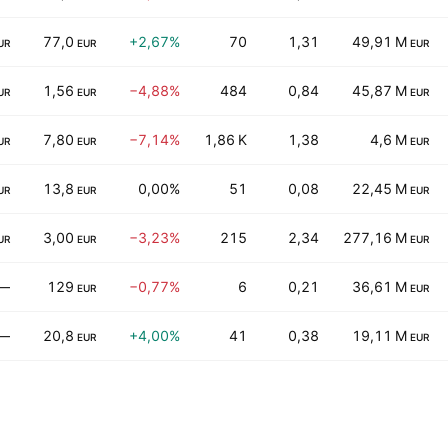
77,0
+2,67%
70
1,31
49,91 M
UR
EUR
EUR
1,56
−4,88%
484
0,84
45,87 M
UR
EUR
EUR
7,80
−7,14%
1,86 K
1,38
4,6 M
UR
EUR
EUR
13,8
0,00%
51
0,08
22,45 M
UR
EUR
EUR
3,00
−3,23%
215
2,34
277,16 M
UR
EUR
EUR
—
129
−0,77%
6
0,21
36,61 M
EUR
EUR
—
20,8
+4,00%
41
0,38
19,11 M
EUR
EUR