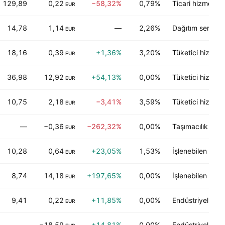
129,89
0,22
−58,32%
0,79%
Ticari hizmetler
EUR
14,78
1,14
—
2,26%
Dağıtım servisler
EUR
18,16
0,39
+1,36%
3,20%
Tüketici hizmetl
EUR
36,98
12,92
+54,13%
0,00%
Tüketici hizmetl
EUR
10,75
2,18
−3,41%
3,59%
Tüketici hizmetl
EUR
—
−0,36
−262,32%
0,00%
Taşımacılık
EUR
10,28
0,64
+23,05%
1,53%
İşlenebilen endüs
EUR
8,74
14,18
+197,65%
0,00%
İşlenebilen endüs
EUR
9,41
0,22
+11,85%
0,00%
Endüstriyel hizm
EUR
—
−18,59
+14,81%
0,00%
Endüstriyel hizm