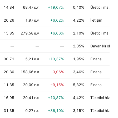
14,84
68,47
+19,07%
0,40%
Üretici imalatı
EUR
20,26
1,97
+6,62%
4,22%
İletişim
EUR
15,85
279,58
+6,66%
2,10%
Üretici imalatı
EUR
—
—
—
2,05%
Dayanıklı olmaya
30,71
5,21
+13,37%
1,95%
Finans
EUR
20,80
158,66
−3,06%
3,46%
Finans
EUR
11,35
29,09
−9,15%
5,32%
Finans
EUR
16,95
20,41
+10,87%
4,42%
Tüketici hizmetl
EUR
31,35
0,27
+36,10%
3,15%
Tüketici hizmetl
EUR