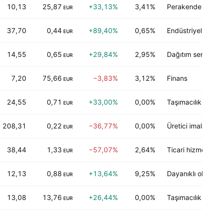
10,13
25,87
+33,13%
3,41%
Perakende satış
EUR
37,70
0,44
+89,40%
0,65%
Endüstriyel hizm
EUR
14,55
0,65
+29,84%
2,95%
Dağıtım servisler
EUR
7,20
75,66
−3,83%
3,12%
Finans
EUR
24,55
0,71
+33,00%
0,00%
Taşımacılık
EUR
208,31
0,22
−36,77%
0,00%
Üretici imalatı
EUR
38,44
1,33
−57,07%
2,64%
Ticari hizmetler
EUR
12,13
0,88
+13,64%
9,25%
Dayanıklı olmaya
EUR
13,08
13,76
+26,44%
0,00%
Taşımacılık
EUR