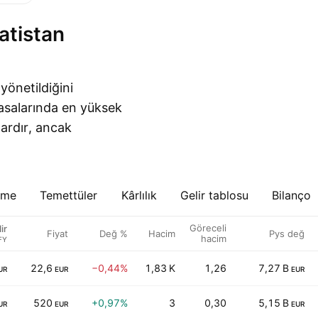
 yönetildiğini
iyasalarında en yüksek
lardır, ancak
eme
Temettüler
Kârlılık
Gelir tablosu
Bilanço
Göreceli
ir
Fiyat
Değ %
Hacim
Pys değ
hacim
FY
22,6
−0,44%
1,83 K
1,26
7,27 B
UR
EUR
EUR
520
+0,97%
3
0,30
5,15 B
UR
EUR
EUR