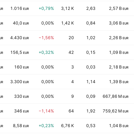
1.016
+0,79%
3,12 K
2,63
2,57 B
UR
EUR
EUR
40,0
0,00%
1,42 K
0,84
3,06 B
UR
EUR
EUR
4.430
−1,56%
20
1,02
2,26 B
UR
EUR
EUR
156,5
+0,32%
42
0,15
1,09 B
UR
EUR
EUR
160
0,00%
3
0,03
2,18 B
UR
EUR
EUR
3.300
0,00%
4
1,14
1,39 B
UR
EUR
EUR
330
0,00%
9
0,09
667,86 M
UR
EUR
EUR
346
−1,14%
64
1,92
759,62 M
UR
EUR
EUR
8,58
+0,23%
6,76 K
0,53
1,04 B
UR
EUR
EUR