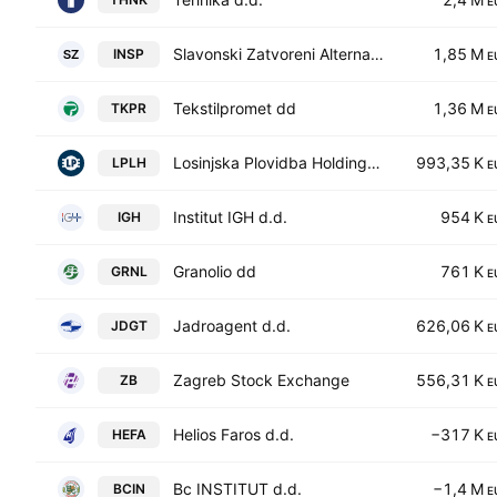
E
Slavonski Zatvoreni Alternativni Investicijski Fond S Javnom Ponudom dd
1,85 M
INSP
E
Tekstilpromet dd
1,36 M
TKPR
E
Losinjska Plovidba Holding dd
993,35 K
LPLH
E
Institut IGH d.d.
954 K
IGH
E
Granolio dd
761 K
GRNL
E
Jadroagent d.d.
626,06 K
JDGT
E
Zagreb Stock Exchange
556,31 K
ZB
E
Helios Faros d.d.
−317 K
HEFA
E
Bc INSTITUT d.d.
−1,4 M
BCIN
E