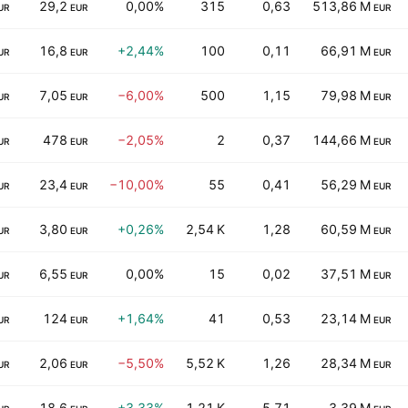
29,2
0,00%
315
0,63
513,86 M
UR
EUR
EUR
16,8
+2,44%
100
0,11
66,91 M
UR
EUR
EUR
7,05
−6,00%
500
1,15
79,98 M
UR
EUR
EUR
478
−2,05%
2
0,37
144,66 M
UR
EUR
EUR
23,4
−10,00%
55
0,41
56,29 M
UR
EUR
EUR
3,80
+0,26%
2,54 K
1,28
60,59 M
UR
EUR
EUR
6,55
0,00%
15
0,02
37,51 M
UR
EUR
EUR
124
+1,64%
41
0,53
23,14 M
UR
EUR
EUR
2,06
−5,50%
5,52 K
1,26
28,34 M
UR
EUR
EUR
18,6
+3,33%
1,21 K
5,71
3,39 M