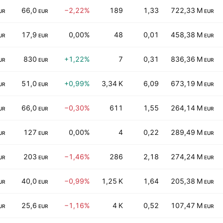
66,0
−2,22%
189
1,33
722,33 M
UR
EUR
EUR
17,9
0,00%
48
0,01
458,38 M
UR
EUR
EUR
830
+1,22%
7
0,31
836,36 M
UR
EUR
EUR
51,0
+0,99%
3,34 K
6,09
673,19 M
UR
EUR
EUR
66,0
−0,30%
611
1,55
264,14 M
UR
EUR
EUR
127
0,00%
4
0,22
289,49 M
UR
EUR
EUR
203
−1,46%
286
2,18
274,24 M
UR
EUR
EUR
40,0
−0,99%
1,25 K
1,64
205,38 M
UR
EUR
EUR
25,6
−1,16%
4 K
0,52
107,47 M
UR
EUR
EUR