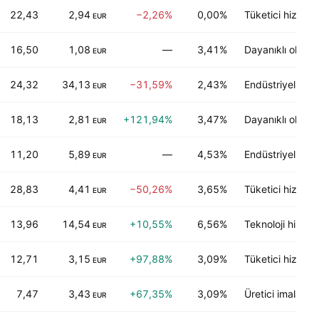
22,43
2,94
−2,26%
0,00%
Tüketici hizmetl
EUR
16,50
1,08
—
3,41%
Dayanıklı olmaya
EUR
24,32
34,13
−31,59%
2,43%
Endüstriyel hizm
EUR
18,13
2,81
+121,94%
3,47%
Dayanıklı olmaya
EUR
11,20
5,89
—
4,53%
Endüstriyel hizm
EUR
28,83
4,41
−50,26%
3,65%
Tüketici hizmetl
EUR
13,96
14,54
+10,55%
6,56%
Teknoloji hizmet
EUR
12,71
3,15
+97,88%
3,09%
Tüketici hizmetl
EUR
7,47
3,43
+67,35%
3,09%
Üretici imalatı
EUR