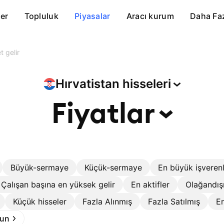
er
Topluluk
Piyasalar
Aracı kurum
Daha Fa
 gelir
Hırvatistan
hisseleri
Fiyatlar
Büyük-sermaye
Küçük-sermaye
En büyük işveren
Çalışan başına en yüksek gelir
En aktifler
Olağandış
Küçük hisseler
Fazla Alınmış
Fazla Satılmış
En
run