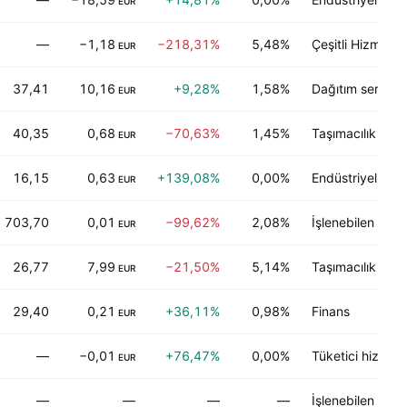
EUR
—
−1,18
−218,31%
5,48%
Çeşitli Hizmetler
EUR
37,41
10,16
+9,28%
1,58%
Dağıtım servisler
EUR
40,35
0,68
−70,63%
1,45%
Taşımacılık
EUR
16,15
0,63
+139,08%
0,00%
Endüstriyel hizm
EUR
703,70
0,01
−99,62%
2,08%
İşlenebilen endüs
EUR
26,77
7,99
−21,50%
5,14%
Taşımacılık
EUR
29,40
0,21
+36,11%
0,98%
Finans
EUR
—
−0,01
+76,47%
0,00%
Tüketici hizmetl
EUR
—
—
—
—
İşlenebilen endüs