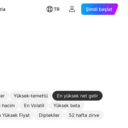
zla
TR
Şimdi başlat
ler
Yüksek-temettü
En yüksek net gelir
ı hacim
En Volatil
Yüksek beta
 Yüksek Fiyat
Diptekiler
52 hafta zirve