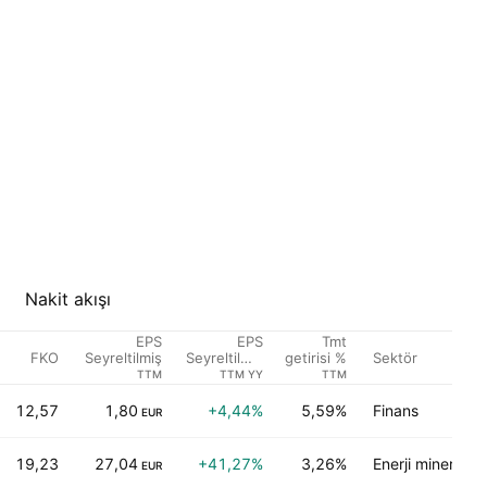
Nakit akışı
EPS
EPS
Tmt
FKO
Sektör
Seyreltilmiş
Seyreltilmiş
getirisi %
Büyüme
TTM
TTM YY
TTM
12,57
1,80
+4,44%
5,59%
Finans
EUR
19,23
27,04
+41,27%
3,26%
Enerji mineralleri
EUR