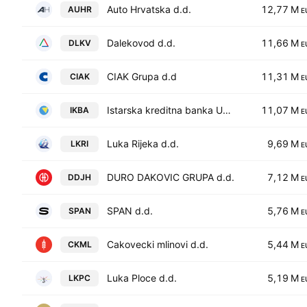
Auto Hrvatska d.d.
12,77 M
AUHR
E
Dalekovod d.d.
11,66 M
DLKV
E
CIAK Grupa d.d
11,31 M
CIAK
E
Istarska kreditna banka Umag d.d.
11,07 M
IKBA
E
Luka Rijeka d.d.
9,69 M
LKRI
E
DURO DAKOVIC GRUPA d.d.
7,12 M
DDJH
E
SPAN d.d.
5,76 M
SPAN
E
Cakovecki mlinovi d.d.
5,44 M
CKML
E
Luka Ploce d.d.
5,19 M
LKPC
E