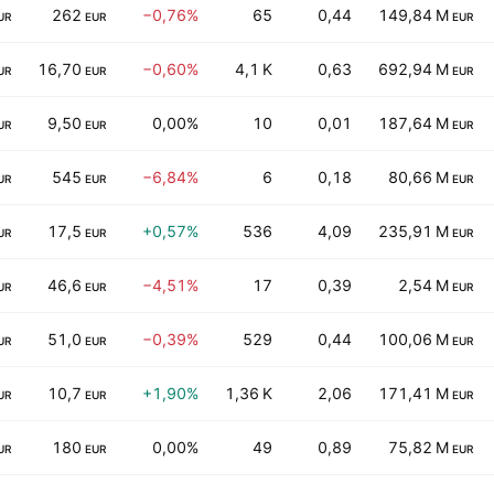
262
−0,76%
65
0,44
149,84 M
UR
EUR
EUR
16,70
−0,60%
4,1 K
0,63
692,94 M
UR
EUR
EUR
9,50
0,00%
10
0,01
187,64 M
UR
EUR
EUR
545
−6,84%
6
0,18
80,66 M
UR
EUR
EUR
17,5
+0,57%
536
4,09
235,91 M
UR
EUR
EUR
46,6
−4,51%
17
0,39
2,54 M
UR
EUR
EUR
51,0
−0,39%
529
0,44
100,06 M
UR
EUR
EUR
10,7
+1,90%
1,36 K
2,06
171,41 M
UR
EUR
EUR
180
0,00%
49
0,89
75,82 M
UR
EUR
EUR