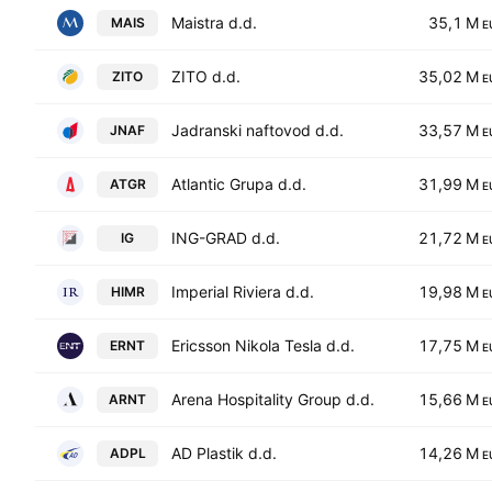
Maistra d.d.
35,1 M
MAIS
E
ZITO d.d.
35,02 M
ZITO
E
Jadranski naftovod d.d.
33,57 M
JNAF
E
Atlantic Grupa d.d.
31,99 M
ATGR
E
ING-GRAD d.d.
21,72 M
IG
E
Imperial Riviera d.d.
19,98 M
HIMR
E
Ericsson Nikola Tesla d.d.
17,75 M
ERNT
E
Arena Hospitality Group d.d.
15,66 M
ARNT
E
AD Plastik d.d.
14,26 M
ADPL
E