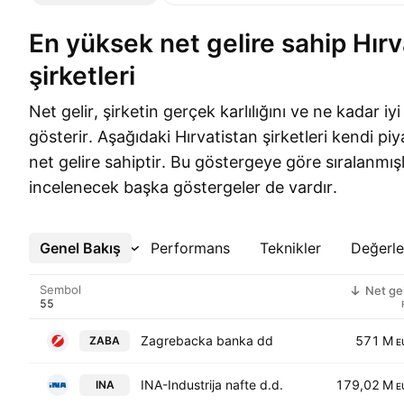
En yüksek net gelire sahip Hırvatistan
şirketleri
Net gelir, şirketin gerçek karlılığını ve ne kadar iyi
gösterir. Aşağıdaki Hırvatistan şirketleri kendi p
net gelire sahiptir. Bu göstergeye göre sıralanmış
incelenecek başka göstergeler de vardır.
Genel Bakış
Daha Fazla
Performans
Teknikler
Değerl
Sembol
Net gel
Zagrebacka banka dd
571 M
ZABA
E
INA-Industrija nafte d.d.
179,02 M
INA
E