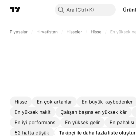
Ara
Ürünl
Piyasalar
/
Hırvatistan
/
Hisseler
/
Hisse
/
En yüksek net
Hisse
En çok artanlar
En büyük kaybedenler
En yüksek nakit
Çalışan başına en yüksek kâr
En iyi performans
En yüksek gelir
En pahalısı
52 hafta düşük
Takipçi ile daha fazla liste oluştu