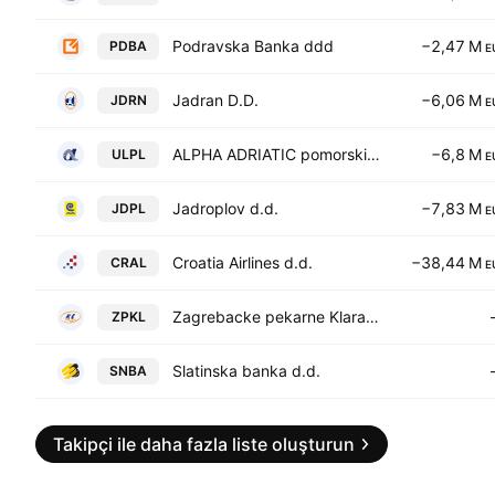
Podravska Banka ddd
−2,47 M
PDBA
E
Jadran D.D.
−6,06 M
JDRN
E
ALPHA ADRIATIC pomorski promet d.d.
−6,8 M
ULPL
E
Jadroplov d.d.
−7,83 M
JDPL
E
Croatia Airlines d.d.
−38,44 M
CRAL
E
Zagrebacke pekarne Klara d.d.
ZPKL
Slatinska banka d.d.
SNBA
Takipçi ile daha fazla liste oluşturun