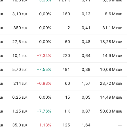
UR
EUR
EUR
3,10
0,00%
160
0,13
8,6 M
UR
EUR
EUR
380
0,00%
2
0,41
31,1 M
UR
EUR
EUR
27,6
0,00%
60
0,48
18,28 M
UR
EUR
EUR
10,1
−7,34%
220
0,64
14,9 M
UR
EUR
EUR
5,70
+7,55%
491
0,39
10,08 M
UR
EUR
EUR
214
−0,93%
60
1,57
23,72 M
UR
EUR
EUR
6,25
0,00%
15
0,05
14,49 M
UR
EUR
EUR
1,25
+7,76%
1 K
0,87
50,63 M
UR
EUR
EUR
35,0
−1,13%
125
1,64
—
UR
EUR