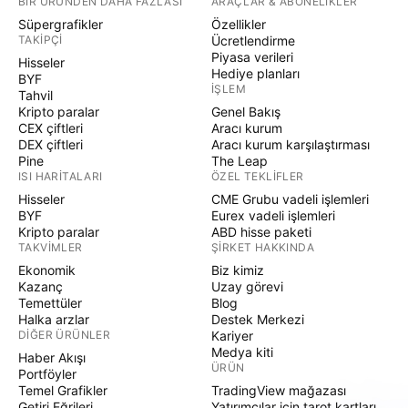
BIR ÜRÜNDEN DAHA FAZLASI
ARAÇLAR & ABONELIKLER
Süpergrafikler
Özellikler
TAKIPÇI
Ücretlendirme
Piyasa verileri
Hisseler
Hediye planları
BYF
İŞLEM
Tahvil
Kripto paralar
Genel Bakış
CEX çiftleri
Aracı kurum
DEX çiftleri
Aracı kurum karşılaştırması
Pine
The Leap
ISI HARITALARI
ÖZEL TEKLIFLER
Hisseler
CME Grubu vadeli işlemleri
BYF
Eurex vadeli işlemleri
Kripto paralar
ABD hisse paketi
TAKVIMLER
ŞIRKET HAKKINDA
Ekonomik
Biz kimiz
Kazanç
Uzay görevi
Temettüler
Blog
Halka arzlar
Destek Merkezi
DIĞER ÜRÜNLER
Kariyer
Medya kiti
Haber Akışı
ÜRÜN
Portföyler
Temel Grafikler
TradingView mağazası
Getiri Eğrileri
Yatırımcılar için tarot kartları