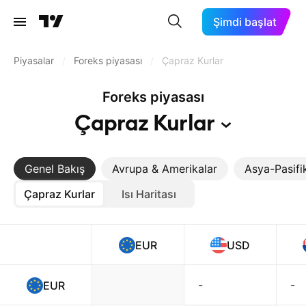
Şimdi başlat
Piyasalar
/
Foreks piyasası
/
Çapraz Kurlar
Foreks piyasası
Çapraz
Kurlar
Genel Bakış
Avrupa & Amerikalar
Asya-Pasifi
Çapraz Kurlar
Isı Haritası
EUR
USD
-
-
EUR