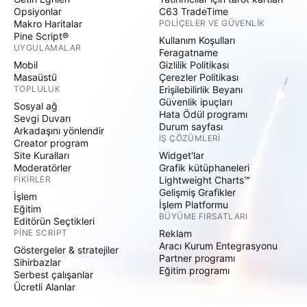
Opsiyonlar
C63 TradeTime
Makro Haritalar
POLIÇELER VE GÜVENLIK
Pine Script®
Kullanım Koşulları
UYGULAMALAR
Feragatname
Mobil
Gizlilik Politikası
Masaüstü
Çerezler Politikası
TOPLULUK
Erişilebilirlik Beyanı
Güvenlik ipuçları
Sosyal ağ
Hata Ödül programı
Sevgi Duvarı
Durum sayfası
Arkadaşını yönlendir
İŞ ÇÖZÜMLERI
Creator program
Site Kuralları
Widget'lar
Moderatörler
Grafik kütüphaneleri
FIKIRLER
Lightweight Charts™
Gelişmiş Grafikler
İşlem
İşlem Platformu
Eğitim
BÜYÜME FIRSATLARI
Editörün Seçtikleri
PINE SCRIPT
Reklam
Aracı Kurum Entegrasyonu
Göstergeler & stratejiler
Partner programı
Sihirbazlar
Eğitim programı
Serbest çalışanlar
Ücretli Alanlar