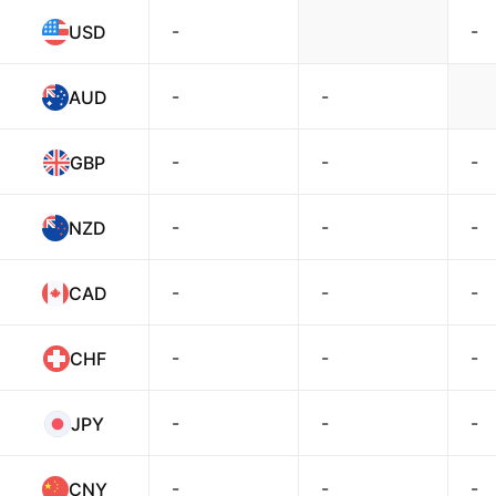
-
-
USD
-
-
AUD
-
-
-
GBP
-
-
-
NZD
-
-
-
CAD
-
-
-
CHF
-
-
-
JPY
-
-
-
CNY