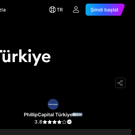
zla
TR
Şimdi başlat
Türkiye
PhillipCapital Türkiye
SILVER
3.8