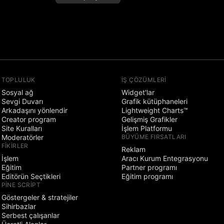
TOPLULUK
İŞ ÇÖZÜMLERI
Sosyal ağ
Widget'lar
Sevgi Duvarı
Grafik kütüphaneleri
Arkadaşını yönlendir
Lightweight Charts™
Creator program
Gelişmiş Grafikler
Site Kuralları
İşlem Platformu
Moderatörler
BÜYÜME FIRSATLARI
FIKIRLER
Reklam
İşlem
Aracı Kurum Entegrasyonu
Eğitim
Partner programı
Editörün Seçtikleri
Eğitim programı
PINE SCRIPT
Göstergeler & stratejiler
Sihirbazlar
Serbest çalışanlar