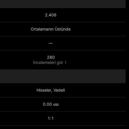
2.406
Ortalamanın Üstünde
—
280
İncelemeleri gör
Hisseler, Vadeli
0.00
USD
1:1