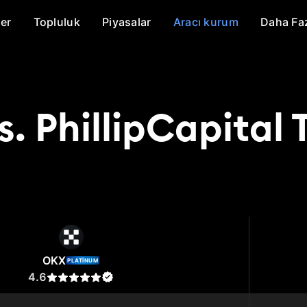
er
Topluluk
Piyasalar
Aracı kurum
Daha Fa
. PhillipCapital 
X
PhillipCapital Türkiye
OKX
PLATINUM
4.6