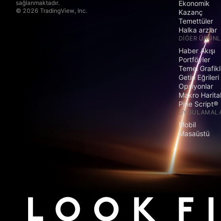
sağlanmaktadır.
Ekonomik
© 2026 TradingView, Inc.
Kazanç
Temettüler
Halka arzlar
DIĞER ÜRÜNL
Haber Akışı
Portföyler
Temel Grafikl
Getiri Eğrileri
Opsiyonlar
Makro Harita
Pine Script®
UYGULAMAL
Mobil
Masaüstü