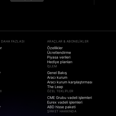
 DAHA FAZLASI
ARAÇLAR & ABONELIKLER
er
Özellikler
Ücretlendirme
Piyasa verileri
Hediye planları
İŞLEM
r
Genel Bakış
Aracı kurum
Aracı kurum karşılaştırması
The Leap
I
ÖZEL TEKLIFLER
CME Grubu vadeli işlemleri
Eurex vadeli işlemleri
r
ABD hisse paketi
ŞIRKET HAKKINDA