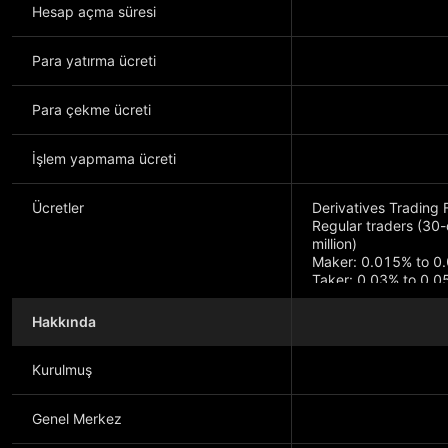
Hesap açma süresi
Para yatırma ücreti
Para çekme ücreti
İşlem yapmama ücreti
Ücretler
Derivatives Trading 
Regular traders (30-
million)
Maker: 0.015% to 0
Taker: 0.03% to 0.
VIP traders (30-day 
Hakkında
Maker: 0.01% to -0
Taker: 0.015% to 0
Kurulmuş
Genel Merkez