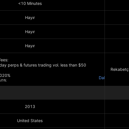
<10 Minutes
Hayır
Hayır
Hayır
Fees:
day perps & futures trading vol. less than $50
Rekabetçi
.020%
Daha fazla göst
050%
perps & futures trading vol. more than $50 million)
Daha fazl
.005%
.03%
2013
United States