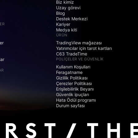
Biz kimiz
Uzay görevi
Blog
Destek Merkezi
ER
Kariyer
Medya kiti
ÜRÜN
er
TradingView mağazası
Yatırımcılar için tarot kartları
C63 TradeTime
lar
POLIÇELER VE GÜVENLIK
Kullanım Koşulları
AR
Feragatname
Gizlilik Politikası
Çerezler Politikası
Erişilebilirlik Beyanı
Güvenlik ipuçları
Hata Ödül programı
Durum sayfası