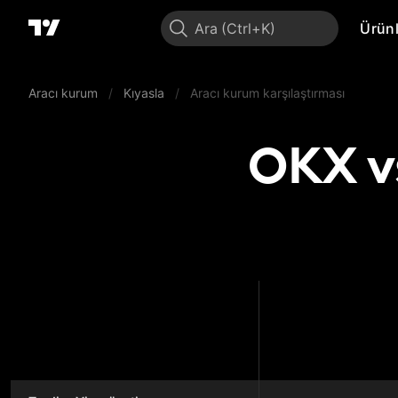
Ara
Ürünl
Aracı kurum
/
Kıyasla
/
Aracı kurum karşılaştırması
OKX vs
OK