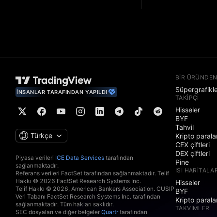
BIR ÜRÜNDEN
Süpergrafikl
İNSANLAR TARAFINDAN YAPILDI
TAKIPÇI
Hisseler
BYF
Tahvil
Türkçe
Kripto parala
CEX çiftleri
DEX çiftleri
Piyasa verileri
ICE Data Services
tarafından
Pine
sağlanmaktadır.
ISI HARITALAR
Referans verileri FactSet tarafından sağlanmaktadır. Telif
Hakkı © 2026 FactSet Research Systems Inc.
Hisseler
Telif Hakkı © 2026, American Bankers Association. CUSIP
BYF
Veri Tabanı FactSet Research Systems Inc. tarafından
Kripto parala
sağlanmaktadır. Tüm hakları saklıdır.
TAKVIMLER
SEC dosyaları ve diğer belgeler
Quartr
tarafından