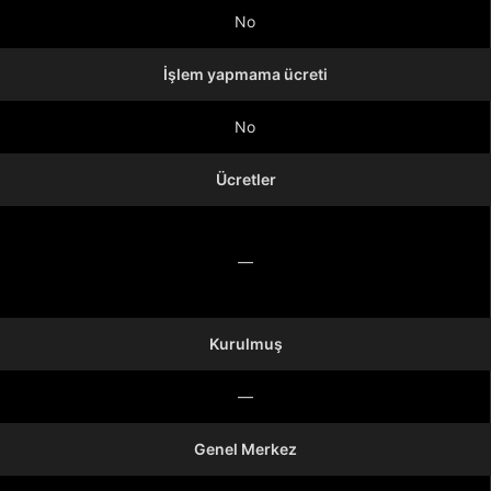
No
İşlem yapmama ücreti
No
Ücretler
—
Kurulmuş
—
Genel Merkez