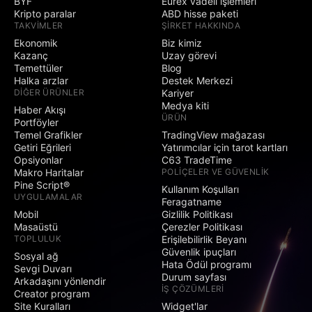
BYF
Eurex vadeli işlemleri
Kripto paralar
ABD hisse paketi
TAKVIMLER
ŞIRKET HAKKINDA
Ekonomik
Biz kimiz
Kazanç
Uzay görevi
Temettüler
Blog
Halka arzlar
Destek Merkezi
DIĞER ÜRÜNLER
Kariyer
Medya kiti
Haber Akışı
ÜRÜN
Portföyler
Temel Grafikler
TradingView mağazası
Getiri Eğrileri
Yatırımcılar için tarot kartları
Opsiyonlar
C63 TradeTime
Makro Haritalar
POLIÇELER VE GÜVENLIK
Pine Script®
Kullanım Koşulları
UYGULAMALAR
Feragatname
Mobil
Gizlilik Politikası
Masaüstü
Çerezler Politikası
TOPLULUK
Erişilebilirlik Beyanı
Güvenlik ipuçları
Sosyal ağ
Hata Ödül programı
Sevgi Duvarı
Durum sayfası
Arkadaşını yönlendir
İŞ ÇÖZÜMLERI
Creator program
Site Kuralları
Widget'lar