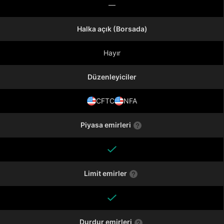
—
Halka açık (Borsada)
Hayır
Düzenleyiciler
CFTC
NFA
Piyasa emirleri
Limit emirler
Durdur emirleri