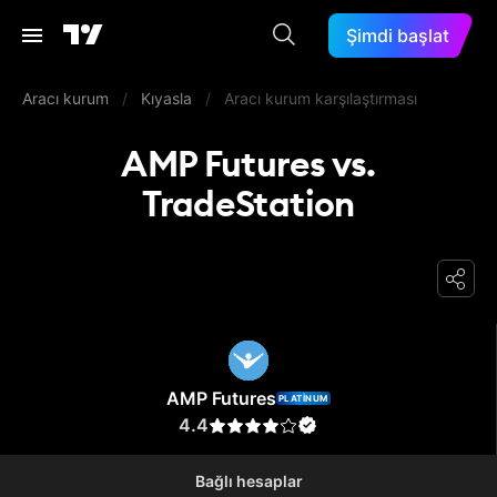
Şimdi başlat
Aracı kurum
/
Kıyasla
/
Aracı kurum karşılaştırması
AMP Futures vs.
TradeStation
AMP Futures
AMP Futures
PLATINUM
4.4
Bağlı hesaplar