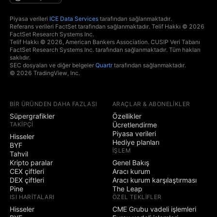
Piyasa verileri
ICE Data Services
tarafından sağlanmaktadır.
Referans verileri FactSet tarafından sağlanmaktadır. Telif Hakkı © 2026
FactSet Research Systems Inc.
Telif Hakkı © 2026, American Bankers Association. CUSIP Veri Tabanı
FactSet Research Systems Inc. tarafından sağlanmaktadır. Tüm hakları
saklıdır.
SEC dosyaları ve diğer belgeler
Quartr
tarafından sağlanmaktadır.
© 2026 TradingView, Inc.
BIR ÜRÜNDEN DAHA FAZLASI
ARAÇLAR & ABONELIKLER
Süpergrafikler
Özellikler
TAKIPÇI
Ücretlendirme
Piyasa verileri
Hisseler
Hediye planları
BYF
İŞLEM
Tahvil
Kripto paralar
Genel Bakış
CEX çiftleri
Aracı kurum
DEX çiftleri
Aracı kurum karşılaştırması
Pine
The Leap
ISI HARITALARI
ÖZEL TEKLIFLER
Hisseler
CME Grubu vadeli işlemleri